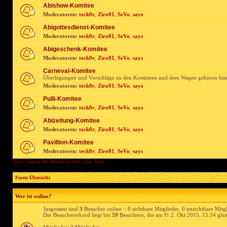
Abishow-Komitee
Moderatoren:
teck0r
,
Ziro01
,
SeVo
,
says
Abigottesdienst-Komitee
Moderatoren:
teck0r
,
Ziro01
,
SeVo
,
says
Abigeschenk-Komitee
Moderatoren:
teck0r
,
Ziro01
,
SeVo
,
says
Carneval-Komitee
Überlegungen und Vorschläge zu den Kostümen und dem Wagen gehören hie
Moderatoren:
teck0r
,
Ziro01
,
SeVo
,
says
Pulli-Komitee
Moderatoren:
teck0r
,
Ziro01
,
SeVo
,
says
Abizeitung-Komitee
Moderatoren:
teck0r
,
Ziro01
,
SeVo
,
says
Pavillion-Komitee
Moderatoren:
teck0r
,
Ziro01
,
SeVo
,
says
Alle Cookies des Boards löschen
|
Das Team
Foren-Übersicht
Wer ist online?
Insgesamt sind
3
Besucher online :: 0 sichtbare Mitglieder, 0 unsichtbare Mitg
Der Besucherrekord liegt bei
59
Besuchern, die am Fr 2. Okt 2015, 15:34 gleic