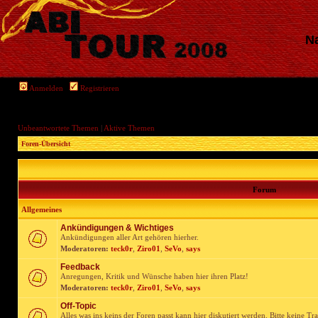
Na
Anmelden
Registrieren
Unbeantwortete Themen
|
Aktive Themen
Foren-Übersicht
Forum
Allgemeines
Ankündigungen & Wichtiges
Ankündigungen aller Art gehören hierher.
Moderatoren:
teck0r
,
Ziro01
,
SeVo
,
says
Feedback
Anregungen, Kritik und Wünsche haben hier ihren Platz!
Moderatoren:
teck0r
,
Ziro01
,
SeVo
,
says
Off-Topic
Alles was ins keins der Foren passt kann hier diskutiert werden. Bitte keine Tr