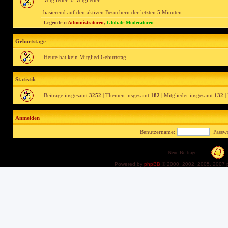
Mitglieder: 0 Mitglieder
basierend auf den aktiven Besuchern der letzten 5 Minuten
Legende ::
Administratoren
,
Globale Moderatoren
Geburtstage
Heute hat kein Mitglied Geburtstag
Statistik
Beiträge insgesamt
3252
| Themen insgesamt
182
| Mitglieder insgesamt
132
|
Anmelden
Benutzername:
Passwo
Neue Beiträge
Powered by
phpBB
© 2000, 2002, 2005, 2007 