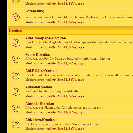
Moderatoren:
teck0r
,
Ziro01
,
SeVo
,
says
Vorstellung
Es wäre nett, wenn ihr euch hier nach eurer Registrierung kurz vorstellen kön
Moderatoren:
teck0r
,
Ziro01
,
SeVo
,
says
Komitees
Abi-Homepage-Komitee
Hier können die Mitglieder des Abi-Homepgae-Komitees alles besprechen, was
Moderatoren:
teck0r
,
Ziro01
,
SeVo
,
says
Feten-Komitee
Alles was es über die Feten zu besprechen gibt kommt hierher.
Moderatoren:
teck0r
,
Ziro01
,
SeVo
,
says
Abi-Bilder-Komitee
Hier kommt alles rein, was mit den sieben Bildern in der Pausenhalle zu tun ha
Moderatoren:
teck0r
,
Ziro01
,
SeVo
,
says
Abiball-Komitee
Viel Spaß bei der Planung des Abiballs
Moderatoren:
teck0r
,
Ziro01
,
SeVo
,
says
Abirede-Komitee
Alles was zur Planung der Abirede gehört muss hier rein.
Moderatoren:
teck0r
,
Ziro01
,
SeVo
,
says
Abizelten-Komitee
Das Forum für alles, was mit dem Abizelten zu tun hat
Moderatoren:
teck0r
,
Ziro01
,
SeVo
,
says