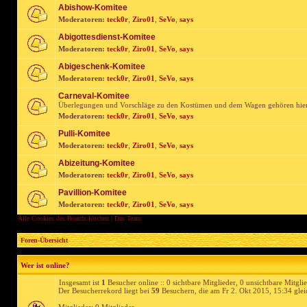
Abishow-Komitee
Moderatoren:
teck0r
,
Ziro01
,
SeVo
,
says
Abigottesdienst-Komitee
Moderatoren:
teck0r
,
Ziro01
,
SeVo
,
says
Abigeschenk-Komitee
Moderatoren:
teck0r
,
Ziro01
,
SeVo
,
says
Carneval-Komitee
Überlegungen und Vorschläge zu den Kostümen und dem Wagen gehören hie
Moderatoren:
teck0r
,
Ziro01
,
SeVo
,
says
Pulli-Komitee
Moderatoren:
teck0r
,
Ziro01
,
SeVo
,
says
Abizeitung-Komitee
Moderatoren:
teck0r
,
Ziro01
,
SeVo
,
says
Pavillion-Komitee
Moderatoren:
teck0r
,
Ziro01
,
SeVo
,
says
Alle Cookies des Boards löschen
|
Das Team
Foren-Übersicht
Wer ist online?
Insgesamt ist
1
Besucher online :: 0 sichtbare Mitglieder, 0 unsichtbare Mitgli
Der Besucherrekord liegt bei
59
Besuchern, die am Fr 2. Okt 2015, 15:34 gleic