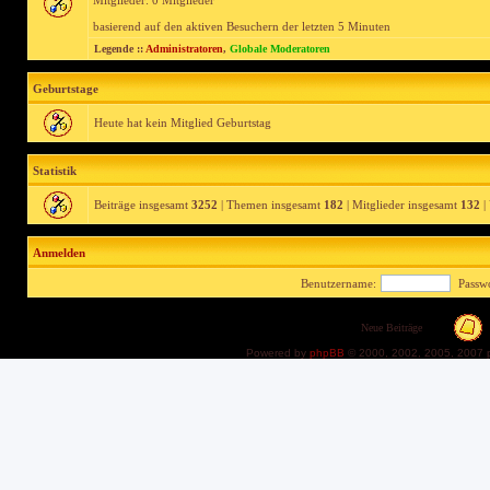
Mitglieder: 0 Mitglieder
basierend auf den aktiven Besuchern der letzten 5 Minuten
Legende ::
Administratoren
,
Globale Moderatoren
Geburtstage
Heute hat kein Mitglied Geburtstag
Statistik
Beiträge insgesamt
3252
| Themen insgesamt
182
| Mitglieder insgesamt
132
|
Anmelden
Benutzername:
Passwo
Neue Beiträge
Powered by
phpBB
© 2000, 2002, 2005, 2007 