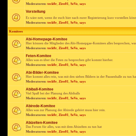
Moderatoren:
teck0r
,
Ziro01
,
SeVo
,
says
Vorstellung
Es wäre nett, wenn ihr euch hier nach eurer Registrierung kurz vorstellen kön
Moderatoren:
teck0r
,
Ziro01
,
SeVo
,
says
Komitees
Abi-Homepage-Komitee
Hier können die Mitglieder des Abi-Homepgae-Komitees alles besprechen, was
Moderatoren:
teck0r
,
Ziro01
,
SeVo
,
says
Feten-Komitee
Alles was es über die Feten zu besprechen gibt kommt hierher.
Moderatoren:
teck0r
,
Ziro01
,
SeVo
,
says
Abi-Bilder-Komitee
Hier kommt alles rein, was mit den sieben Bildern in der Pausenhalle zu tun ha
Moderatoren:
teck0r
,
Ziro01
,
SeVo
,
says
Abiball-Komitee
Viel Spaß bei der Planung des Abiballs
Moderatoren:
teck0r
,
Ziro01
,
SeVo
,
says
Abirede-Komitee
Alles was zur Planung der Abirede gehört muss hier rein.
Moderatoren:
teck0r
,
Ziro01
,
SeVo
,
says
Abizelten-Komitee
Das Forum für alles, was mit dem Abizelten zu tun hat
Moderatoren:
teck0r
,
Ziro01
,
SeVo
,
says