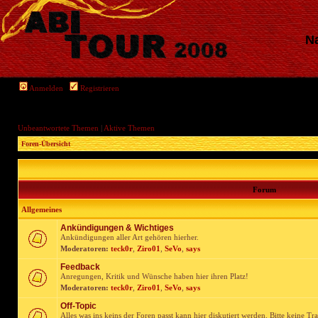
Na
Anmelden
Registrieren
Unbeantwortete Themen
|
Aktive Themen
Foren-Übersicht
Forum
Allgemeines
Ankündigungen & Wichtiges
Ankündigungen aller Art gehören hierher.
Moderatoren:
teck0r
,
Ziro01
,
SeVo
,
says
Feedback
Anregungen, Kritik und Wünsche haben hier ihren Platz!
Moderatoren:
teck0r
,
Ziro01
,
SeVo
,
says
Off-Topic
Alles was ins keins der Foren passt kann hier diskutiert werden. Bitte keine Tr