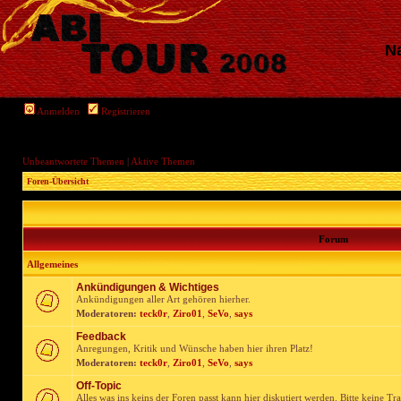
Na
Anmelden
Registrieren
Unbeantwortete Themen
|
Aktive Themen
Foren-Übersicht
Forum
Allgemeines
Ankündigungen & Wichtiges
Ankündigungen aller Art gehören hierher.
Moderatoren:
teck0r
,
Ziro01
,
SeVo
,
says
Feedback
Anregungen, Kritik und Wünsche haben hier ihren Platz!
Moderatoren:
teck0r
,
Ziro01
,
SeVo
,
says
Off-Topic
Alles was ins keins der Foren passt kann hier diskutiert werden. Bitte keine Tr