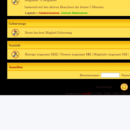
Mitglieder: 0 Mitglieder
basierend auf den aktiven Besuchern der letzten 5 Minuten
Legende ::
Administratoren
,
Globale Moderatoren
Geburtstage
Heute hat kein Mitglied Geburtstag
Statistik
Beiträge insgesamt
3252
| Themen insgesamt
182
| Mitglieder insgesamt
132
|
Anmelden
Benutzername:
Passwo
Neue Beiträge
Powered by
phpBB
© 2000, 2002, 2005, 2007 