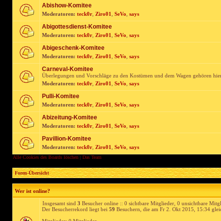
Abishow-Komitee
Moderatoren:
teck0r
,
Ziro01
,
SeVo
,
says
Abigottesdienst-Komitee
Moderatoren:
teck0r
,
Ziro01
,
SeVo
,
says
Abigeschenk-Komitee
Moderatoren:
teck0r
,
Ziro01
,
SeVo
,
says
Carneval-Komitee
Überlegungen und Vorschläge zu den Kostümen und dem Wagen gehören hie
Moderatoren:
teck0r
,
Ziro01
,
SeVo
,
says
Pulli-Komitee
Moderatoren:
teck0r
,
Ziro01
,
SeVo
,
says
Abizeitung-Komitee
Moderatoren:
teck0r
,
Ziro01
,
SeVo
,
says
Pavillion-Komitee
Moderatoren:
teck0r
,
Ziro01
,
SeVo
,
says
Alle Cookies des Boards löschen
|
Das Team
Foren-Übersicht
Wer ist online?
Insgesamt sind
3
Besucher online :: 0 sichtbare Mitglieder, 0 unsichtbare Mitg
Der Besucherrekord liegt bei
59
Besuchern, die am Fr 2. Okt 2015, 15:34 gleic