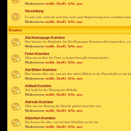
Moderatoren:
teck0r
,
Ziro01
,
SeVo
,
says
Vorstellung
Es wäre nett, wenn ihr euch hier nach eurer Registrierung kurz vorstellen kön
Moderatoren:
teck0r
,
Ziro01
,
SeVo
,
says
Komitees
Abi-Homepage-Komitee
Hier können die Mitglieder des Abi-Homepgae-Komitees alles besprechen, was
Moderatoren:
teck0r
,
Ziro01
,
SeVo
,
says
Feten-Komitee
Alles was es über die Feten zu besprechen gibt kommt hierher.
Moderatoren:
teck0r
,
Ziro01
,
SeVo
,
says
Abi-Bilder-Komitee
Hier kommt alles rein, was mit den sieben Bildern in der Pausenhalle zu tun ha
Moderatoren:
teck0r
,
Ziro01
,
SeVo
,
says
Abiball-Komitee
Viel Spaß bei der Planung des Abiballs
Moderatoren:
teck0r
,
Ziro01
,
SeVo
,
says
Abirede-Komitee
Alles was zur Planung der Abirede gehört muss hier rein.
Moderatoren:
teck0r
,
Ziro01
,
SeVo
,
says
Abizelten-Komitee
Das Forum für alles, was mit dem Abizelten zu tun hat
Moderatoren:
teck0r
,
Ziro01
,
SeVo
,
says