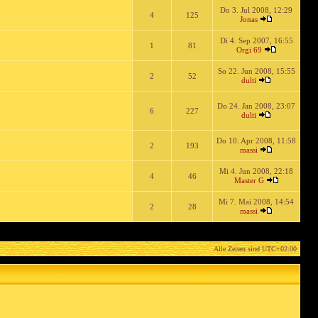
Do 3. Jul 2008, 12:29
4
125
Jonas
Di 4. Sep 2007, 16:55
1
81
Orgi 69
So 22. Jun 2008, 15:55
2
52
dulti
Do 24. Jan 2008, 23:07
6
227
dulti
Do 10. Apr 2008, 11:58
2
193
massi
Mi 4. Jun 2008, 22:18
4
46
Master G
Mi 7. Mai 2008, 14:54
2
28
massi
Alle Zeiten sind
UTC+02:00