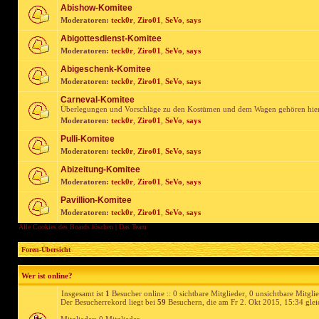
Abishow-Komitee
Moderatoren:
teck0r
,
Ziro01
,
SeVo
,
says
Abigottesdienst-Komitee
Moderatoren:
teck0r
,
Ziro01
,
SeVo
,
says
Abigeschenk-Komitee
Moderatoren:
teck0r
,
Ziro01
,
SeVo
,
says
Carneval-Komitee
Überlegungen und Vorschläge zu den Kostümen und dem Wagen gehören hie
Moderatoren:
teck0r
,
Ziro01
,
SeVo
,
says
Pulli-Komitee
Moderatoren:
teck0r
,
Ziro01
,
SeVo
,
says
Abizeitung-Komitee
Moderatoren:
teck0r
,
Ziro01
,
SeVo
,
says
Pavillion-Komitee
Moderatoren:
teck0r
,
Ziro01
,
SeVo
,
says
Alle Cookies des Boards löschen
|
Das Team
Foren-Übersicht
Wer ist online?
Insgesamt ist
1
Besucher online :: 0 sichtbare Mitglieder, 0 unsichtbare Mitgli
Der Besucherrekord liegt bei
59
Besuchern, die am Fr 2. Okt 2015, 15:34 gleic