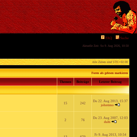
FAQ
Suche
Aktuelle Zeit: So 9. Aug 2026, 10:50
Alle Zeiten sind
UTC+02:00
Foren als gelesen markieren
Themen
Beiträge
Letzter Beitrag
Do 22. Aug 2013, 15:37
15
242
johntimo
Do 23. Aug 2007, 12:03
2
76
dulti
Fr 9. Aug 2013, 10:54
13
670