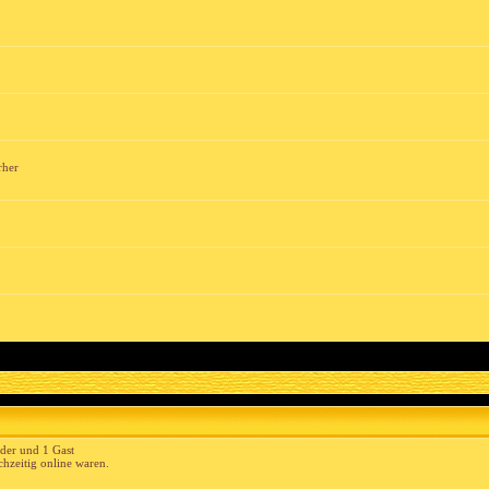
rher
eder und 1 Gast
hzeitig online waren.