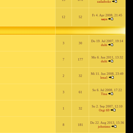
zailaiboke
Fr 4. Apr 2008, 21:45
12
52
says
Do 19. Jul 2007, 19:14
3
30
dulti
Mo 6. Jun 2011, 13:32
7
177
dulti
Mi 11. Jun 2008, 23:49
2
32
lena1
So 6. Jul 2008, 17:22
3
61
Tina
So 2. Sep 2007, 12:10
1
32
Orgi 69
Do 22. Aug 2013, 15:36
8
181
johntimo