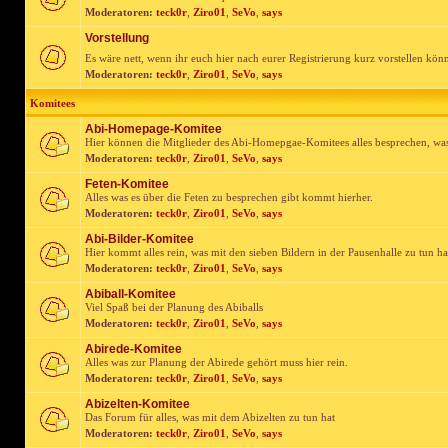
Moderatoren:
teck0r
,
Ziro01
,
SeVo
,
says
Vorstellung
Es wäre nett, wenn ihr euch hier nach eurer Registrierung kurz vorstellen kön
Moderatoren:
teck0r
,
Ziro01
,
SeVo
,
says
Komitees
Abi-Homepage-Komitee
Hier können die Mitglieder des Abi-Homepgae-Komitees alles besprechen, was
Moderatoren:
teck0r
,
Ziro01
,
SeVo
,
says
Feten-Komitee
Alles was es über die Feten zu besprechen gibt kommt hierher.
Moderatoren:
teck0r
,
Ziro01
,
SeVo
,
says
Abi-Bilder-Komitee
Hier kommt alles rein, was mit den sieben Bildern in der Pausenhalle zu tun ha
Moderatoren:
teck0r
,
Ziro01
,
SeVo
,
says
Abiball-Komitee
Viel Spaß bei der Planung des Abiballs
Moderatoren:
teck0r
,
Ziro01
,
SeVo
,
says
Abirede-Komitee
Alles was zur Planung der Abirede gehört muss hier rein.
Moderatoren:
teck0r
,
Ziro01
,
SeVo
,
says
Abizelten-Komitee
Das Forum für alles, was mit dem Abizelten zu tun hat
Moderatoren:
teck0r
,
Ziro01
,
SeVo
,
says