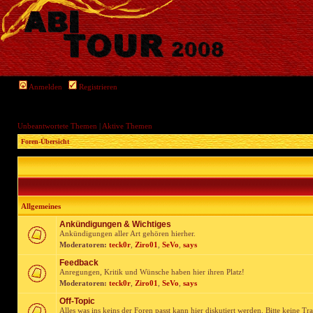
Anmelden
Registrieren
Unbeantwortete Themen
|
Aktive Themen
Foren-Übersicht
Allgemeines
Ankündigungen & Wichtiges
Ankündigungen aller Art gehören hierher.
Moderatoren:
teck0r
,
Ziro01
,
SeVo
,
says
Feedback
Anregungen, Kritik und Wünsche haben hier ihren Platz!
Moderatoren:
teck0r
,
Ziro01
,
SeVo
,
says
Off-Topic
Alles was ins keins der Foren passt kann hier diskutiert werden. Bitte keine Tr