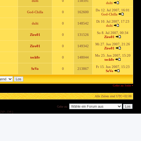
dulti
0
158591
dulti
Do 12. Jul 2007, 16:01
God-Chilla
0
162600
God-Chilla
Di 10. Jul 2007, 17:23
dulti
0
148542
dulti
So 8. Jul 2007, 00:34
Ziro01
0
131526
Ziro01
Mi 27. Jun 2007, 21:26
Ziro01
0
149342
Ziro01
Mo 25. Jun 2007, 15:20
teck0r
0
148044
teck0r
Fr 15. Jun 2007, 15:23
SeVo
0
213867
SeVo
Gehe zu Seite
•
Alle Zeiten sind
UTC+02:00
Gehe zu:
ZIP: Off ]