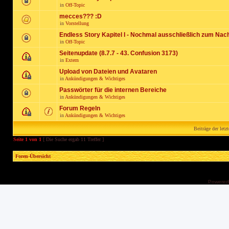
in
Off-Topic
mecces??? :D
in
Vorstellung
Endless Story Kapitel I - Nochmal ausschließlich zum Nac
in
Off-Topic
Seitenupdate (8.7.7 - 43. Confusion 3173)
in
Extern
Upload von Dateien und Avataren
in
Ankündigungen & Wichtiges
Passwörter für die internen Bereiche
in
Ankündigungen & Wichtiges
Forum Regeln
in
Ankündigungen & Wichtiges
Beiträge der letz
Seite
1
von
1
[ Die Suche ergab 11 Treffer ]
Foren-Übersicht
Powered