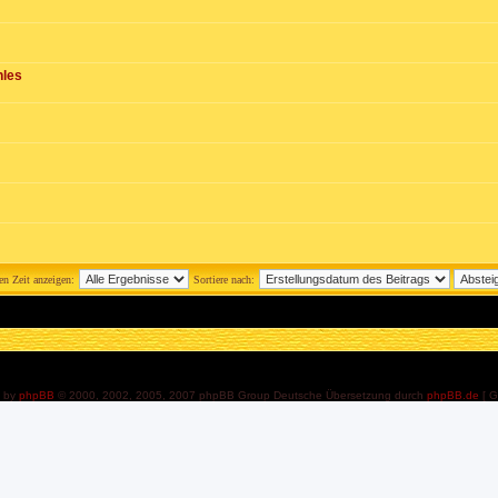
hles
ten Zeit anzeigen:
Sortiere nach:
 by
phpBB
© 2000, 2002, 2005, 2007 phpBB Group Deutsche Übersetzung durch
phpBB.de
[ G