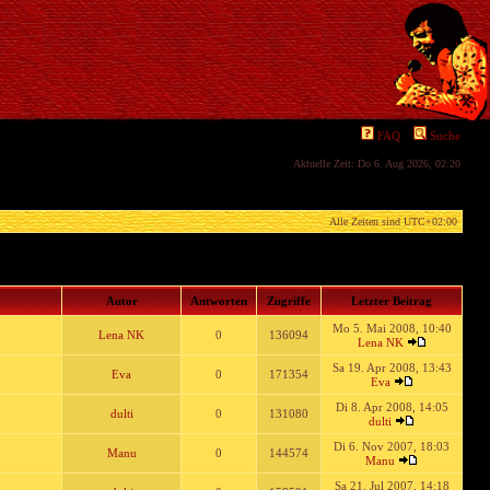
FAQ
Suche
Aktuelle Zeit: Do 6. Aug 2026, 02:20
Alle Zeiten sind
UTC+02:00
Autor
Antworten
Zugriffe
Letzter Beitrag
Mo 5. Mai 2008, 10:40
Lena NK
0
136094
Lena NK
Sa 19. Apr 2008, 13:43
Eva
0
171354
Eva
Di 8. Apr 2008, 14:05
dulti
0
131080
dulti
Di 6. Nov 2007, 18:03
Manu
0
144574
Manu
Sa 21. Jul 2007, 14:18