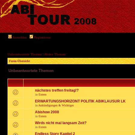
Anmelden
Registrieren
Unbeantwortete Themen
|
Aktive Themen
Foren-Übersicht
Unbeantwortete Themen
nächstes treffen freitag!?
in
Extern
ERWARTUNGSHORIZONT POLITIK ABIKLAUSUR LK
in
Ankündigungen & Wichtiges
Abishow 2008
in
Extern
Wirds nicht mal langsam Zeit?
in
Extern
Endless Story Kapitel 2