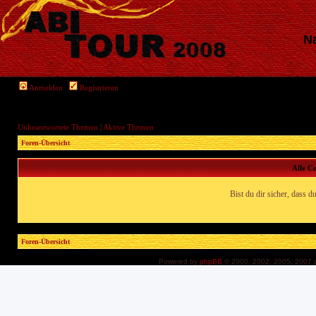
Na
Anmelden
Registrieren
Unbeantwortete Themen
|
Aktive Themen
Foren-Übersicht
Alle C
Bist du dir sicher, dass 
Foren-Übersicht
Powered by
phpBB
© 2000, 2002, 2005, 2007 