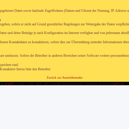
ingegebenen Daten sowie laufende Zugriffsdaten (Datum und Uhrzeit der Nutzung, IP-Adresse u
n
geben, sofern er nicht auf Grund gesetzlicher Regelungen zur Weitergabe der Daten verpflichtet
aten und deine Beiträge je nach Konfiguration im Internet verfügbar und von jedermann abruf
ebenen Kontaktdaten zu kontaktieren, sofern dies zur Übermittlung zentraler Informationen über
are umfassen. Sofern der Betreiber in anderen Bereichen seiner Software weitere personenbezog
peichert sind.
ntaktiere hierzu bitte den Betreiber.
Zurück zur Anmeldemaske
 by
phpBB
© 2000, 2002, 2005, 2007 phpBB Group Deutsche Übersetzung durch
phpBB.de
[ G