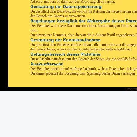
Adresse, mit dem du dann auf das Board zugreifen kannst.
Gestattung der Datenspeicherung
Du gestattest dem Betreiber, die von dir im Rahmen der Registrierung e
den Betrieb des Boards zu verwenden.
Regelungen bezüglich der Weitergabe deiner Date
Der Betreiber wird diese Daten nur mit deiner Zustimmung an Dritte weiter
sind.
Du nimmst zur Kenntnis, dass die von dir in deinem Profil angegebenen D
Gestattung der Kontaktaufnahme
Du gestattest dem Betreiber darüber hinaus, dich unter den von dir angeg
dich kontaktieren, sofern du dies an entsprechender Stelle erlaubt hast.
Geltungsbereich dieser Richtlinie
Diese Richtlinie umfasst nur den Bereich der Seiten, die die phpBB-Softw
Auskunftsrecht
Der Betreiber erteilt dir auf Anfrage Auskunft, welche Daten über dich ges
Du kannst jederzeit die Löschung bzw. Sperrung deiner Daten verlangen. Ko
Powered