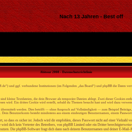
Nach 13 Jahren - Best off
Abitour 2008 - Datenschutzrichtlinie
-2008.de“) und ggf. verbundene Institutionen (im Folgenden „das Board“) und phpBB die Daten v
sind kleine Textdateien, die dein Browser als temporäre Dateien ablegt. Zwei dieser Cookies e
n wird. Ein drittes Cookie wird erstellt, sobald du Themen besucht hast und wird dazu verwend
ermittelt werden. Dies betrifft — ohne Anspruch auf Vollständigkeit — zum Beispiel Beiträge, di
ten. Dein Benutzerkonto besteht mindestens aus einem eindeutigen Benutzernamen, einem Passwor
 so dass es sicher ist. Jedoch wird dir empfohlen, dieses Passwort nicht auf einer Vielzahl 
wird dich kein Vertreter des Betreibers, von phpBB Limited oder ein Dritter berechtigterweis
nutzen. Die phpBB-Software fragt dich dann nach deinem Benutzernamen und deiner E-Mail-Adr