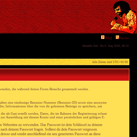
FAQ
Suche
Aktuelle Zeit: Do 6. Aug 2026, 08:32
Alle Zeiten sind
UTC+02:00
erwenden, die während deines Foren-Besuchs gesammelt werden.
nthalten eine eindeutige Benutzer-Nummer (Benutzer-ID) sowie eine anonyme
et, Informationen über die von dir gelesenen Beiträge zu speichern, um
e als Gast erstellt werden, Daten, die im Rahmen der Registrierung erfasst
t zur Anmeldung mit diesem Konto und einer persönlichen und gültigen E-
von Webseiten zu verwenden. Das Passwort ist dein Schlüssel zu deinem
e nach deinem Passwort fragen. Solltest du dein Passwort vergessen
esse und sendet anschließend ein neu generiertes Passwort an diese