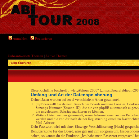
Anmelden
Registrieren
Unbeantwortete Themen
|
Aktive Themen
Foren-Übersicht
Diese Richtlinie beschreibt, wie „Abitour 2008“ („https://board.abitour
Umfang und Art der Datenspeicherung
Deine Daten werden auf zwei verschiedene Arten gesammelt:
phpBB erstellt bei deinem Besuch des Boards mehrere Cookies. Cookies 
Sitzungs-Nummer (Session-ID), die dir von phpBB automatisch zugewiese
die ungelesenen Beiträge markieren zu können.
Weitere Daten werden gesammelt, wenn Informationen an den Betreiber üb
werden und die von dir nach deiner Registrierung erstellten Nachrich
Mail-Adresse.
Dein Passwort wird mit einer Einwege-Verschlüsselung (Hash) gespeichert,
Benutzerkonto für das Board, also geh mit ihm sorgsam um. Insbesondere 
haben, so kannst du die Funktion „Ich habe mein Passwort vergessen“ be