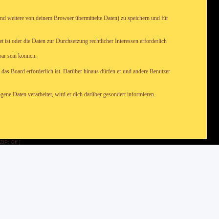
nd weitere von deinem Browser übermittelte Daten) zu speichern und für
 ist oder die Daten zur Durchsetzung rechtlicher Interessen erforderlich
bar sein können.
 das Board erforderlich ist. Darüber hinaus dürfen er und andere Benutzer
ene Daten verarbeitet, wird er dich darüber gesondert informieren.
ZIP: Off ]