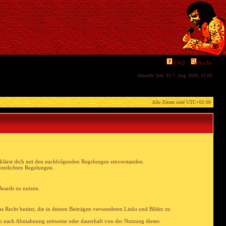
FAQ
Suche
Aktuelle Zeit: Fr 7. Aug 2026, 12:03
Alle Zeiten sind
UTC+02:00
klärst dich mit den nachfolgenden Regelungen einverstanden.
ffentlichten Regelungen.
Boards zu nutzen.
 das Recht besitzt, die in deinen Beiträgen verwendeten Links und Bilder zu
ich nach Abmahnung zeitweise oder dauerhaft von der Nutzung dieses