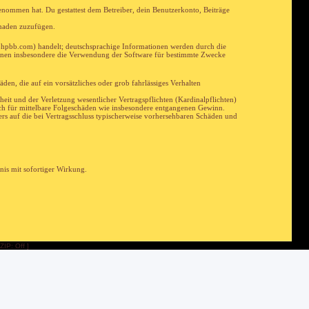
 genommen hat. Du gestattest dem Betreiber, dein Benutzerkonto, Beiträge
chaden zuzufügen.
phpbb.com) handelt; deutschsprachige Informationen werden durch die
önnen insbesondere die Verwendung der Software für bestimmte Zwecke
en, die auf ein vorsätzliches oder grob fahrlässiges Verhalten
it und der Verletzung wesentlicher Vertragspflichten (Kardinalpflichten)
auch für mittelbare Folgeschäden wie insbesondere entgangenen Gewinn.
rs auf die bei Vertragsschluss typischerweise vorhersehbaren Schäden und
nis mit sofortiger Wirkung.
ZIP: Off ]