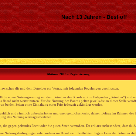
Nach 13 Jahren - Best off
Abitour 2008 - Registrierung
d zwischen dir und dem Betreiber ein Vertrag mit folgenden Regelungen geschlossen:
ßt du einen Nutzungsvertrag mit dem Betreiber des Boards ab (im Folgenden „Betreiber“) und er
s Board nicht weiter nutzen. Für die Nutzung des Boards gelten jeweils die an dieser Stelle verö
n beiden Seiten ohne Einhaltung einer Frist jederzeit gekündigt werden.
s, zeitlich und räumlich unbeschränktes und unentgeltliches Recht, deinen Beitrag im Rahmen des 
gung des Nutzungsvertrages bestehen.
hält, die gegen geltendes Recht oder die guten Sitten verstoßen. Du erklärst insbesondere, dass du
diese Nutzungsbedingungen oder anderer im Board veröffentlichten Regeln kann der Betreiber d