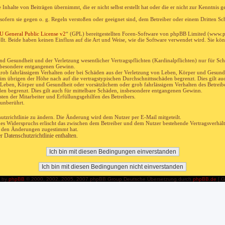
Inhalte von Beiträgen übernimmt, die er nicht selbst erstellt hat oder die er nicht zur Kenntnis
 sofern sie gegen o. g. Regeln verstoßen oder geeignet sind, dem Betreiber oder einem Dritten S
 General Public License v2
“ (GPL) bereitgestellten Foren-Software von phpBB Limited (www.
t. Beide haben keinen Einfluss auf die Art und Weise, wie die Software verwendet wird. Sie k
 Gesundheit und der Verletzung wesentlicher Vertragspflichten (Kardinalpflichten) nur für Schäd
insbesondere entgangenen Gewinn.
rob fahrlässigem Verhalten oder bei Schäden aus der Verletzung von Leben, Körper und Gesundhe
 im übrigen der Höhe nach auf die vertragstypischen Durchschnittsschäden begrenzt. Dies gilt 
Leben, Körper und Gesundheit oder vorsätzlichem oder grob fahrlässigem Verhalten des Betreibe
en begrenzt. Dies gilt auch für mittelbare Schäden, insbesondere entgangenen Gewinn.
en der Mitarbeiter und Erfüllungsgehilfen des Betreibers.
unberührt.
utzrichtlinie zu ändern. Die Änderung wird dem Nutzer per E-Mail mitgeteilt.
des Widerspruchs erlischt das zwischen dem Betreiber und dem Nutzer bestehende Vertragsverhält
r den Änderungen zugestimmt hat.
Datenschutzrichtlinie enthalten.
 by
phpBB
© 2000, 2002, 2005, 2007 phpBB Group Deutsche Übersetzung durch
phpBB.de
[ G