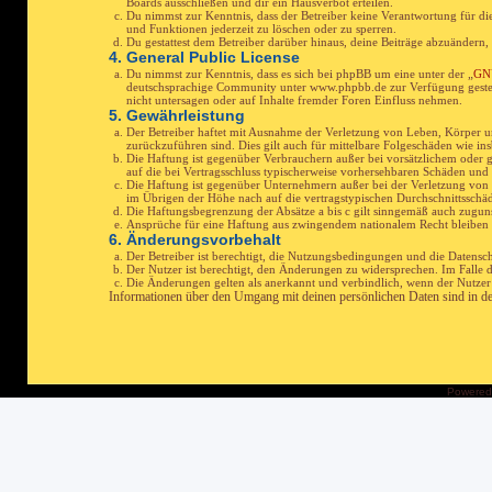
Boards ausschließen und dir ein Hausverbot erteilen.
Du nimmst zur Kenntnis, dass der Betreiber keine Verantwortung für die 
und Funktionen jederzeit zu löschen oder zu sperren.
Du gestattest dem Betreiber darüber hinaus, deine Beiträge abzuändern,
4. General Public License
Du nimmst zur Kenntnis, dass es sich bei phpBB um eine unter der „
GNU
deutschsprachige Community unter www.phpbb.de zur Verfügung gestell
nicht untersagen oder auf Inhalte fremder Foren Einfluss nehmen.
5. Gewährleistung
Der Betreiber haftet mit Ausnahme der Verletzung von Leben, Körper und
zurückzuführen sind. Dies gilt auch für mittelbare Folgeschäden wie 
Die Haftung ist gegenüber Verbrauchern außer bei vorsätzlichem oder g
auf die bei Vertragsschluss typischerweise vorhersehbaren Schäden und
Die Haftung ist gegenüber Unternehmern außer bei der Verletzung von 
im Übrigen der Höhe nach auf die vertragstypischen Durchschnittsschäd
Die Haftungsbegrenzung der Absätze a bis c gilt sinngemäß auch zugunst
Ansprüche für eine Haftung aus zwingendem nationalem Recht bleiben 
6. Änderungsvorbehalt
Der Betreiber ist berechtigt, die Nutzungsbedingungen und die Datensch
Der Nutzer ist berechtigt, den Änderungen zu widersprechen. Im Falle 
Die Änderungen gelten als anerkannt und verbindlich, wenn der Nutze
Informationen über den Umgang mit deinen persönlichen Daten sind in der 
Powered