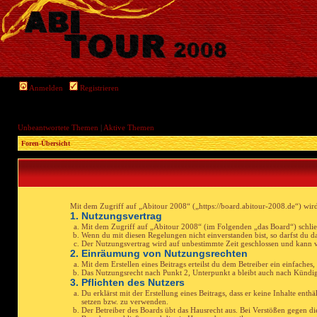
Anmelden
Registrieren
Unbeantwortete Themen
|
Aktive Themen
Foren-Übersicht
Mit dem Zugriff auf „Abitour 2008“ („https://board.abitour-2008.de“) wir
1. Nutzungsvertrag
Mit dem Zugriff auf „Abitour 2008“ (im Folgenden „das Board“) schlie
Wenn du mit diesen Regelungen nicht einverstanden bist, so darfst du da
Der Nutzungsvertrag wird auf unbestimmte Zeit geschlossen und kann vo
2. Einräumung von Nutzungsrechten
Mit dem Erstellen eines Beitrags erteilst du dem Betreiber ein einfache
Das Nutzungsrecht nach Punkt 2, Unterpunkt a bleibt auch nach Kündi
3. Pflichten des Nutzers
Du erklärst mit der Erstellung eines Beitrags, dass er keine Inhalte ent
setzen bzw. zu verwenden.
Der Betreiber des Boards übt das Hausrecht aus. Bei Verstößen gegen 