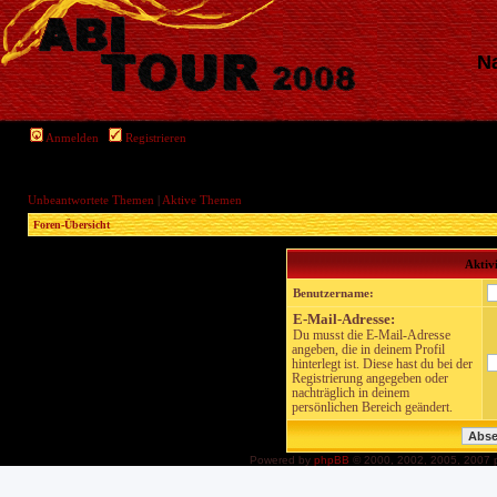
Na
Anmelden
Registrieren
Unbeantwortete Themen
|
Aktive Themen
Foren-Übersicht
Aktiv
Benutzername:
E-Mail-Adresse:
Du musst die E-Mail-Adresse
angeben, die in deinem Profil
hinterlegt ist. Diese hast du bei der
Registrierung angegeben oder
nachträglich in deinem
persönlichen Bereich geändert.
Powered by
phpBB
© 2000, 2002, 2005, 2007 