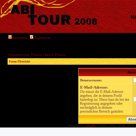
Na
Anmelden
Registrieren
Unbeantwortete Themen
|
Aktive Themen
Foren-Übersicht
Aktiv
Benutzername:
E-Mail-Adresse:
Du musst die E-Mail-Adresse
angeben, die in deinem Profil
hinterlegt ist. Diese hast du bei der
Registrierung angegeben oder
nachträglich in deinem
persönlichen Bereich geändert.
Powered by
phpBB
© 2000, 2002, 2005, 2007 