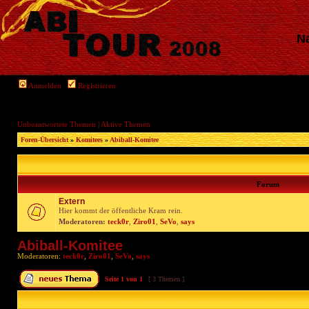
Na
Anmelden
Registrieren
Unbeantwortete Themen
|
Aktive Themen
Foren-Übersicht
»
Komitees
»
Abiball-Komitee
Forum
Extern
Hier kommt der öffentliche Kram rein.
Moderatoren:
teck0r
,
Ziro01
,
SeVo
,
says
Abiball-Komitee
Moderatoren:
teck0r
,
Ziro01
,
SeVo
,
says
Seite
1
von
1
[ 3 Themen ]