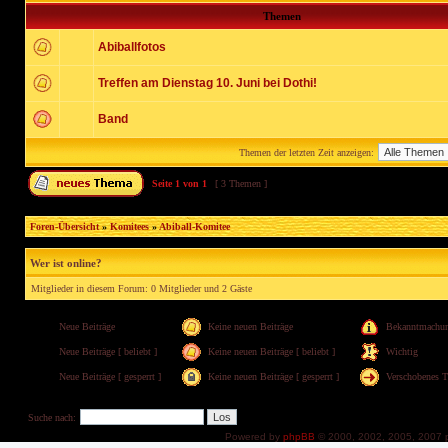
Themen
Abiballfotos
Treffen am Dienstag 10. Juni bei Dothi!
Band
Themen der letzten Zeit anzeigen:
Seite
1
von
1
[ 3 Themen ]
Foren-Übersicht
»
Komitees
»
Abiball-Komitee
Wer ist online?
Mitglieder in diesem Forum: 0 Mitglieder und 2 Gäste
Neue Beiträge
Keine neuen Beiträge
Bekanntmachu
Neue Beiträge [ beliebt ]
Keine neuen Beiträge [ beliebt ]
Wichtig
Neue Beiträge [ gesperrt ]
Keine neuen Beiträge [ gesperrt ]
Verschobenes 
Suche nach:
Powered by
phpBB
© 2000, 2002, 2005, 2007 