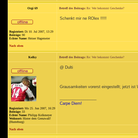
Orgi 69
Betreff des Beitrags:
Re: Wer bekommt Geschenke?
Schenkt mir ne ROlex !!!!!
Registriert:
Di 10. Jul 2007, 13:29
Beiträge:
90
Echter Name:
Heiner Hagemeier
Nach oben
Kolky
Betreff des Beitrags:
Re: Wer bekommt Geschenke?
@ Dulti
Grausamkeiten vorerst eingestellt; jetzt i
_________________
Carpe Diem!
Registriert:
Mo 25. Jun 2007, 16:29
Beiträge:
33
Echter Name:
Philipp Kolkmeyer
Wohnort:
Hinter dem Grenzwall!
(Hunteburg)
Nach oben