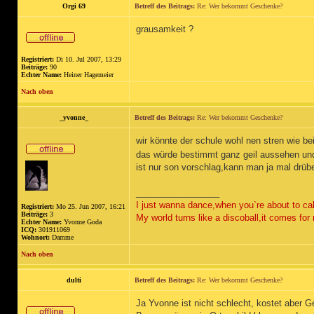
Orgi 69
Betreff des Beitrags:
Re: Wer bekommt Geschenke?
grausamkeit ?
Registriert:
Di 10. Jul 2007, 13:29
Beiträge:
90
Echter Name:
Heiner Hagemeier
Nach oben
_yvonne_
Betreff des Beitrags:
Re: Wer bekommt Geschenke?
wir könnte der schule wohl nen stren wie 
das würde bestimmt ganz geil aussehen un
ist nur son vorschlag,kann man ja mal drü
_________________
I just wanna dance,when you`re about to cal
Registriert:
Mo 25. Jun 2007, 16:21
Beiträge:
3
My world turns like a discoball,it comes for 
Echter Name:
Yvonne Goda
ICQ:
301911069
Wohnort:
Damme
Nach oben
dulti
Betreff des Beitrags:
Re: Wer bekommt Geschenke?
Ja Yvonne ist nicht schlecht, kostet aber G