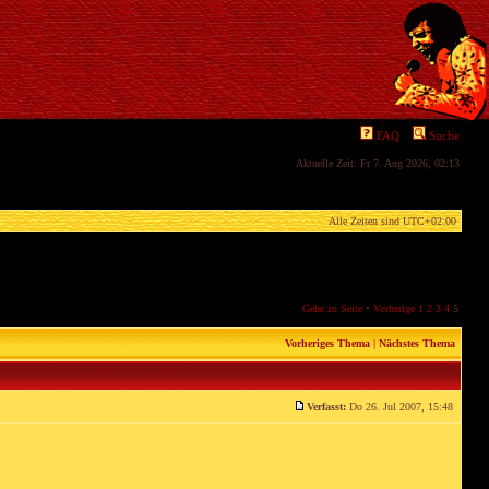
FAQ
Suche
Aktuelle Zeit: Fr 7. Aug 2026, 02:13
Alle Zeiten sind
UTC+02:00
Gehe zu Seite
•
Vorherige
1
2
3
4
5
Vorheriges Thema
|
Nächstes Thema
Verfasst:
Do 26. Jul 2007, 15:48