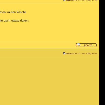
Verfasst:
Sa 21. Jun 2008, 17:41
öfen kaufen könnte.
ule auch etwas davon.
Verfasst:
So 22. Jun 2008, 15:55